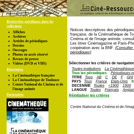
Recherches spécifiques dans les
collections
Notices descriptives des périodique
Affiches
française, de la Cinémathèque de To
Archives
Cinéma et de l'image animée, consul
Articles de périodiques
Les titres Cinémagazine et Paris-Ph
Dessins
coopération avec la BNF.
(Consulter 
Ouvrages
périodiques)
Photos en accés réservé
Revues de presse
Sélectionner les critères de navigation
Vidéos (DVD et VHS)
Toutes institutions
La Cinémathèque 
Répertoires
Tous les périodiques
Périodiques n
La Cinémathèque française
TITRE
Tous
AB
C
DE
F
GHI
La Cinémathèque de Toulouse
PAYS
Tous
France
Etats-Unis
I
Centre National du Cinéma et de
DECENNIE
Toutes
<1900
1900
l'image animée
LANGUE
Toutes
Français
Anglai
Partenaires
Réinitialiser les critères
Centre National du Cinéma et de l'ima