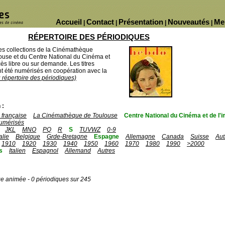
Accueil
Contact
Présentation
Nouveautés
Me
|
|
|
|
RÉPERTOIRE DES PÉRIODIQUES
des collections de la Cinémathèque
ouse et du Centre National du Cinéma et
ès libre ou sur demande. Les titres
 été numérisés en coopération avec la
u répertoire des périodiques)
 :
française
La Cinémathèque de Toulouse
Centre National du Cinéma et de l
umérisés
JKL
MNO
PQ
R
S
TUVWZ
0-9
talie
Belgique
Grde-Bretagne
Espagne
Allemagne
Canada
Suisse
Aut
1910
1920
1930
1940
1950
1960
1970
1980
1990
>2000
s
Italien
Espagnol
Allemand
Autres
ge animée - 0 périodiques sur 245