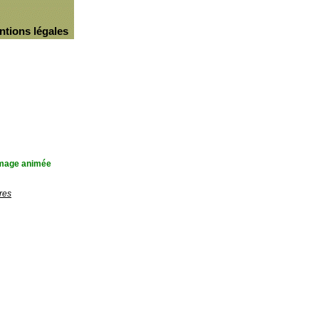
ntions légales
'image animée
res