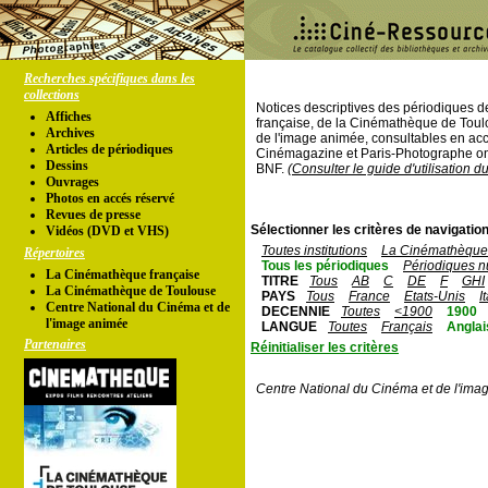
Recherches spécifiques dans les
collections
Notices descriptives des périodiques 
Affiches
française, de la Cinémathèque de Toul
Archives
de l'image animée, consultables en acc
Articles de périodiques
Cinémagazine et Paris-Photographe ont
Dessins
BNF.
(Consulter le guide d'utilisation d
Ouvrages
Photos en accés réservé
Revues de presse
Sélectionner les critères de navigation
Vidéos (DVD et VHS)
Toutes institutions
La Cinémathèque 
Répertoires
Tous les périodiques
Périodiques n
La Cinémathèque française
TITRE
Tous
AB
C
DE
F
GHI
La Cinémathèque de Toulouse
PAYS
Tous
France
Etats-Unis
I
Centre National du Cinéma et de
DECENNIE
Toutes
<1900
1900
l'image animée
LANGUE
Toutes
Français
Anglai
Partenaires
Réinitialiser les critères
Centre National du Cinéma et de l'ima