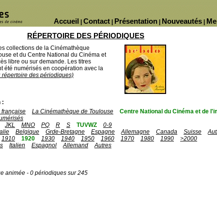
Accueil
Contact
Présentation
Nouveautés
Me
|
|
|
|
RÉPERTOIRE DES PÉRIODIQUES
des collections de la Cinémathèque
ouse et du Centre National du Cinéma et
ès libre ou sur demande. Les titres
 été numérisés en coopération avec la
u répertoire des périodiques)
 :
française
La Cinémathèque de Toulouse
Centre National du Cinéma et de l
umérisés
JKL
MNO
PQ
R
S
TUVWZ
0-9
talie
Belgique
Grde-Bretagne
Espagne
Allemagne
Canada
Suisse
Aut
1910
1920
1930
1940
1950
1960
1970
1980
1990
>2000
is
Italien
Espagnol
Allemand
Autres
ge animée - 0 périodiques sur 245