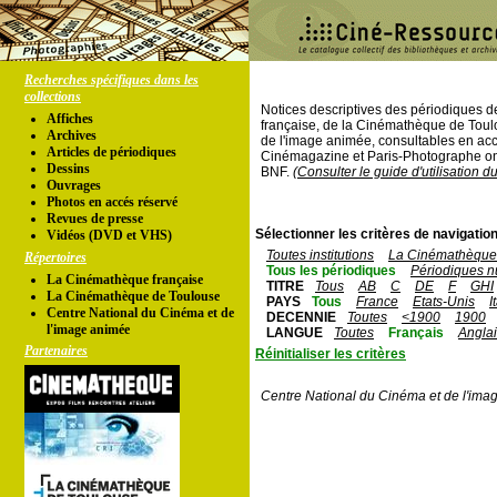
Recherches spécifiques dans les
collections
Notices descriptives des périodiques 
Affiches
française, de la Cinémathèque de Toul
Archives
de l'image animée, consultables en acc
Articles de périodiques
Cinémagazine et Paris-Photographe ont
Dessins
BNF.
(Consulter le guide d'utilisation d
Ouvrages
Photos en accés réservé
Revues de presse
Sélectionner les critères de navigation
Vidéos (DVD et VHS)
Toutes institutions
La Cinémathèque 
Répertoires
Tous les périodiques
Périodiques n
La Cinémathèque française
TITRE
Tous
AB
C
DE
F
GHI
La Cinémathèque de Toulouse
PAYS
Tous
France
Etats-Unis
I
Centre National du Cinéma et de
DECENNIE
Toutes
<1900
1900
l'image animée
LANGUE
Toutes
Français
Angla
Partenaires
Réinitialiser les critères
Centre National du Cinéma et de l'ima