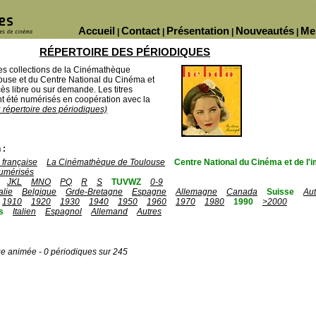
Accueil
Contact
Présentation
Nouveautés
Me
|
|
|
|
RÉPERTOIRE DES PÉRIODIQUES
des collections de la Cinémathèque
ouse et du Centre National du Cinéma et
ès libre ou sur demande. Les titres
 été numérisés en coopération avec la
u répertoire des périodiques)
 :
française
La Cinémathèque de Toulouse
Centre National du Cinéma et de l
umérisés
JKL
MNO
PQ
R
S
TUVWZ
0-9
talie
Belgique
Grde-Bretagne
Espagne
Allemagne
Canada
Suisse
Aut
1910
1920
1930
1940
1950
1960
1970
1980
1990
>2000
s
Italien
Espagnol
Allemand
Autres
ge animée - 0 périodiques sur 245