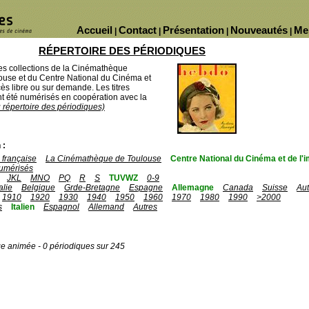
Accueil
Contact
Présentation
Nouveautés
Me
|
|
|
|
RÉPERTOIRE DES PÉRIODIQUES
des collections de la Cinémathèque
ouse et du Centre National du Cinéma et
ès libre ou sur demande. Les titres
 été numérisés en coopération avec la
u répertoire des périodiques)
 :
française
La Cinémathèque de Toulouse
Centre National du Cinéma et de l
umérisés
JKL
MNO
PQ
R
S
TUVWZ
0-9
talie
Belgique
Grde-Bretagne
Espagne
Allemagne
Canada
Suisse
Aut
1910
1920
1930
1940
1950
1960
1970
1980
1990
>2000
s
Italien
Espagnol
Allemand
Autres
ge animée - 0 périodiques sur 245