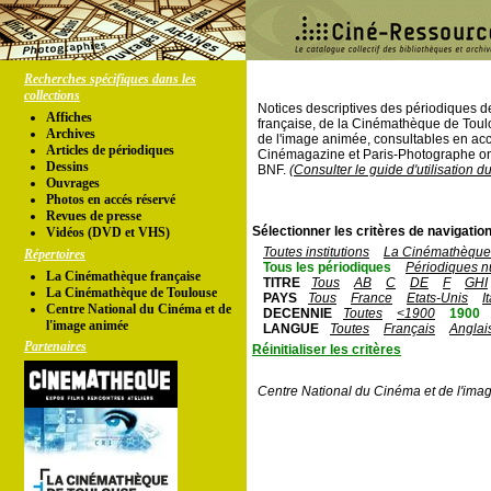
Recherches spécifiques dans les
collections
Notices descriptives des périodiques 
Affiches
française, de la Cinémathèque de Toul
Archives
de l'image animée, consultables en acc
Articles de périodiques
Cinémagazine et Paris-Photographe ont
Dessins
BNF.
(Consulter le guide d'utilisation d
Ouvrages
Photos en accés réservé
Revues de presse
Sélectionner les critères de navigation
Vidéos (DVD et VHS)
Toutes institutions
La Cinémathèque 
Répertoires
Tous les périodiques
Périodiques n
La Cinémathèque française
TITRE
Tous
AB
C
DE
F
GHI
La Cinémathèque de Toulouse
PAYS
Tous
France
Etats-Unis
I
Centre National du Cinéma et de
DECENNIE
Toutes
<1900
1900
l'image animée
LANGUE
Toutes
Français
Anglai
Partenaires
Réinitialiser les critères
Centre National du Cinéma et de l'ima