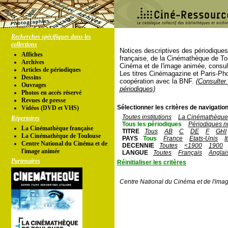
Recherches spécifiques dans les
collections
Notices descriptives des périodique
Affiches
française, de la Cinémathèque de To
Archives
Cinéma et de l'image animée, consul
Articles de périodiques
Les titres Cinémagazine et Paris-Ph
Dessins
coopération avec la BNF.
(Consulter 
Ouvrages
périodiques)
Photos en accés réservé
Revues de presse
Sélectionner les critères de navigation
Vidéos (DVD et VHS)
Toutes institutions
La Cinémathèque 
Répertoires
Tous les périodiques
Périodiques n
La Cinémathèque française
TITRE
Tous
AB
C
DE
F
GHI
La Cinémathèque de Toulouse
PAYS
Tous
France
Etats-Unis
I
Centre National du Cinéma et de
DECENNIE
Toutes
<1900
1900
l'image animée
LANGUE
Toutes
Français
Anglai
Partenaires
Réinitialiser les critères
Centre National du Cinéma et de l'ima