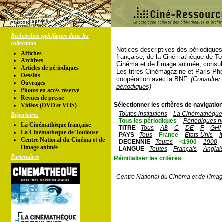
Recherches spécifiques dans les
collections
Notices descriptives des périodique
Affiches
française, de la Cinémathèque de To
Archives
Cinéma et de l'image animée, consul
Articles de périodiques
Les titres Cinémagazine et Paris-Ph
Dessins
coopération avec la BNF.
(Consulter 
Ouvrages
périodiques)
Photos en accés réservé
Revues de presse
Sélectionner les critères de navigation
Vidéos (DVD et VHS)
Toutes institutions
La Cinémathèque 
Répertoires
Tous les périodiques
Périodiques n
La Cinémathèque française
TITRE
Tous
AB
C
DE
F
GHI
La Cinémathèque de Toulouse
PAYS
Tous
France
Etats-Unis
I
Centre National du Cinéma et de
DECENNIE
Toutes
<1900
1900
l'image animée
LANGUE
Toutes
Français
Anglai
Partenaires
Réinitialiser les critères
Centre National du Cinéma et de l'ima