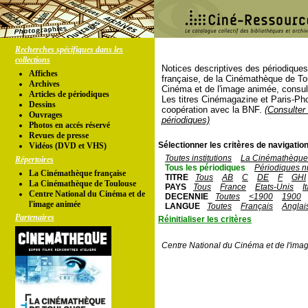
Recherches spécifiques dans les
collections
Notices descriptives des périodique
Affiches
française, de la Cinémathèque de To
Archives
Cinéma et de l'image animée, consul
Articles de périodiques
Les titres Cinémagazine et Paris-Ph
Dessins
coopération avec la BNF.
(Consulter 
Ouvrages
périodiques)
Photos en accés réservé
Revues de presse
Sélectionner les critères de navigation
Vidéos (DVD et VHS)
Toutes institutions
La Cinémathèque 
Répertoires
Tous les périodiques
Périodiques n
La Cinémathèque française
TITRE
Tous
AB
C
DE
F
GHI
La Cinémathèque de Toulouse
PAYS
Tous
France
Etats-Unis
I
Centre National du Cinéma et de
DECENNIE
Toutes
<1900
1900
l'image animée
LANGUE
Toutes
Français
Anglai
Partenaires
Réinitialiser les critères
Centre National du Cinéma et de l'ima