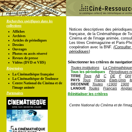
Recherches spécifiques dans les
collections
Notices descriptives des périodique
Affiches
française, de la Cinémathèque de To
Archives
Cinéma et de l'image animée, consul
Articles de périodiques
Les titres Cinémagazine et Paris-Ph
Dessins
coopération avec la BNF.
(Consulter 
Ouvrages
périodiques)
Photos en accés réservé
Revues de presse
Sélectionner les critères de navigation
Vidéos (DVD et VHS)
Toutes institutions
La Cinémathèque 
Répertoires
Tous les périodiques
Périodiques n
La Cinémathèque française
TITRE
Tous
AB
C
DE
F
GHI
La Cinémathèque de Toulouse
PAYS
Tous
France
Etats-Unis
I
Centre National du Cinéma et de
DECENNIE
Toutes
<1900
1900
l'image animée
LANGUE
Toutes
Français
Anglai
Partenaires
Réinitialiser les critères
Centre National du Cinéma et de l'ima