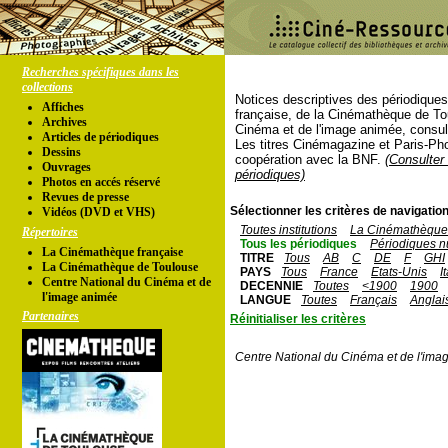
Recherches spécifiques dans les
collections
Notices descriptives des périodique
Affiches
française, de la Cinémathèque de To
Archives
Cinéma et de l'image animée, consul
Articles de périodiques
Les titres Cinémagazine et Paris-Ph
Dessins
coopération avec la BNF.
(Consulter 
Ouvrages
périodiques)
Photos en accés réservé
Revues de presse
Sélectionner les critères de navigation
Vidéos (DVD et VHS)
Toutes institutions
La Cinémathèque 
Répertoires
Tous les périodiques
Périodiques n
La Cinémathèque française
TITRE
Tous
AB
C
DE
F
GHI
La Cinémathèque de Toulouse
PAYS
Tous
France
Etats-Unis
I
Centre National du Cinéma et de
DECENNIE
Toutes
<1900
1900
l'image animée
LANGUE
Toutes
Français
Anglai
Partenaires
Réinitialiser les critères
Centre National du Cinéma et de l'ima