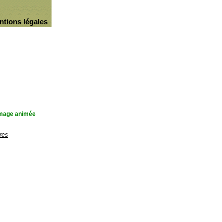
ntions légales
'image animée
res