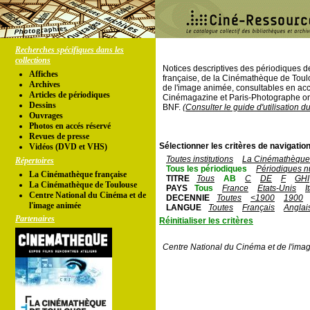
Recherches spécifiques dans les
collections
Notices descriptives des périodiques 
Affiches
française, de la Cinémathèque de Toul
Archives
de l'image animée, consultables en acc
Articles de périodiques
Cinémagazine et Paris-Photographe ont
Dessins
BNF.
(Consulter le guide d'utilisation d
Ouvrages
Photos en accés réservé
Revues de presse
Sélectionner les critères de navigation
Vidéos (DVD et VHS)
Toutes institutions
La Cinémathèque 
Répertoires
Tous les périodiques
Périodiques n
La Cinémathèque française
TITRE
Tous
AB
C
DE
F
GHI
La Cinémathèque de Toulouse
PAYS
Tous
France
Etats-Unis
I
Centre National du Cinéma et de
DECENNIE
Toutes
<1900
1900
l'image animée
LANGUE
Toutes
Français
Anglai
Partenaires
Réinitialiser les critères
Centre National du Cinéma et de l'ima