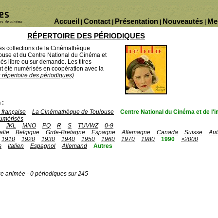
Accueil
Contact
Présentation
Nouveautés
Me
|
|
|
|
RÉPERTOIRE DES PÉRIODIQUES
des collections de la Cinémathèque
ouse et du Centre National du Cinéma et
ès libre ou sur demande. Les titres
 été numérisés en coopération avec la
u répertoire des périodiques)
 :
française
La Cinémathèque de Toulouse
Centre National du Cinéma et de l
umérisés
JKL
MNO
PQ
R
S
TUVWZ
0-9
talie
Belgique
Grde-Bretagne
Espagne
Allemagne
Canada
Suisse
Aut
1910
1920
1930
1940
1950
1960
1970
1980
1990
>2000
s
Italien
Espagnol
Allemand
Autres
ge animée - 0 périodiques sur 245