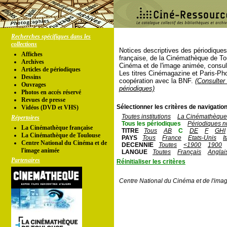
Recherches spécifiques dans les
collections
Notices descriptives des périodique
Affiches
française, de la Cinémathèque de To
Archives
Cinéma et de l'image animée, consul
Articles de périodiques
Les titres Cinémagazine et Paris-Ph
Dessins
coopération avec la BNF.
(Consulter 
Ouvrages
périodiques)
Photos en accés réservé
Revues de presse
Sélectionner les critères de navigation
Vidéos (DVD et VHS)
Toutes institutions
La Cinémathèque 
Répertoires
Tous les périodiques
Périodiques n
La Cinémathèque française
TITRE
Tous
AB
C
DE
F
GHI
La Cinémathèque de Toulouse
PAYS
Tous
France
Etats-Unis
I
Centre National du Cinéma et de
DECENNIE
Toutes
<1900
1900
l'image animée
LANGUE
Toutes
Français
Anglai
Partenaires
Réinitialiser les critères
Centre National du Cinéma et de l'ima