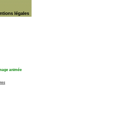
ntions légales
'image animée
res