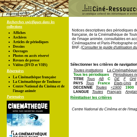
Recherches spécifiques dans les
collections
Notices descriptives des périodiques 
Affiches
française, de la Cinémathèque de Toul
Archives
de l'image animée, consultables en acc
Articles de périodiques
Cinémagazine et Paris-Photographe ont
Dessins
BNF.
(Consulter le guide d'utilisation d
Ouvrages
Photos en accés réservé
Revues de presse
Sélectionner les critères de navigation
Vidéos (DVD et VHS)
Toutes institutions
La Cinémathèque 
Répertoires
Tous les périodiques
Périodiques n
La Cinémathèque française
TITRE
Tous
AB
C
DE
F
GHI
La Cinémathèque de Toulouse
PAYS
Tous
France
Etats-Unis
I
Centre National du Cinéma et de
DECENNIE
Toutes
<1900
1900
l'image animée
LANGUE
Toutes
Français
Anglai
Partenaires
Réinitialiser les critères
Centre National du Cinéma et de l'ima