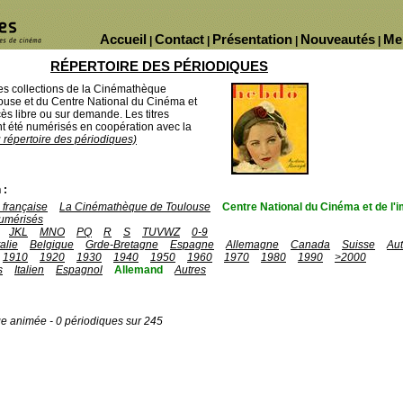
Accueil
Contact
Présentation
Nouveautés
Me
|
|
|
|
RÉPERTOIRE DES PÉRIODIQUES
des collections de la Cinémathèque
ouse et du Centre National du Cinéma et
ès libre ou sur demande. Les titres
 été numérisés en coopération avec la
u répertoire des périodiques)
 :
française
La Cinémathèque de Toulouse
Centre National du Cinéma et de l
umérisés
JKL
MNO
PQ
R
S
TUVWZ
0-9
talie
Belgique
Grde-Bretagne
Espagne
Allemagne
Canada
Suisse
Aut
1910
1920
1930
1940
1950
1960
1970
1980
1990
>2000
s
Italien
Espagnol
Allemand
Autres
ge animée - 0 périodiques sur 245