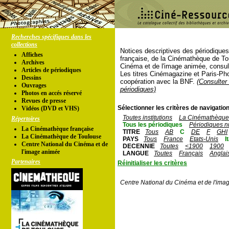
Recherches spécifiques dans les
collections
Notices descriptives des périodique
Affiches
française, de la Cinémathèque de To
Archives
Cinéma et de l'image animée, consul
Articles de périodiques
Les titres Cinémagazine et Paris-Ph
Dessins
coopération avec la BNF.
(Consulter 
Ouvrages
périodiques)
Photos en accés réservé
Revues de presse
Sélectionner les critères de navigation
Vidéos (DVD et VHS)
Toutes institutions
La Cinémathèque 
Répertoires
Tous les périodiques
Périodiques n
La Cinémathèque française
TITRE
Tous
AB
C
DE
F
GHI
La Cinémathèque de Toulouse
PAYS
Tous
France
Etats-Unis
I
Centre National du Cinéma et de
DECENNIE
Toutes
<1900
1900
l'image animée
LANGUE
Toutes
Français
Anglai
Partenaires
Réinitialiser les critères
Centre National du Cinéma et de l'ima