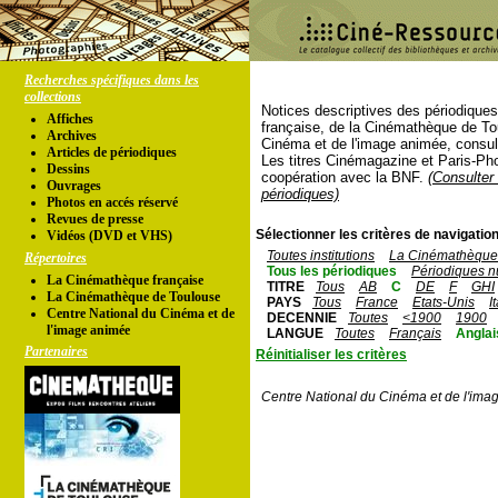
Recherches spécifiques dans les
collections
Notices descriptives des périodique
Affiches
française, de la Cinémathèque de To
Archives
Cinéma et de l'image animée, consul
Articles de périodiques
Les titres Cinémagazine et Paris-Ph
Dessins
coopération avec la BNF.
(Consulter 
Ouvrages
périodiques)
Photos en accés réservé
Revues de presse
Sélectionner les critères de navigation
Vidéos (DVD et VHS)
Toutes institutions
La Cinémathèque 
Répertoires
Tous les périodiques
Périodiques n
La Cinémathèque française
TITRE
Tous
AB
C
DE
F
GHI
La Cinémathèque de Toulouse
PAYS
Tous
France
Etats-Unis
I
Centre National du Cinéma et de
DECENNIE
Toutes
<1900
1900
l'image animée
LANGUE
Toutes
Français
Anglai
Partenaires
Réinitialiser les critères
Centre National du Cinéma et de l'ima