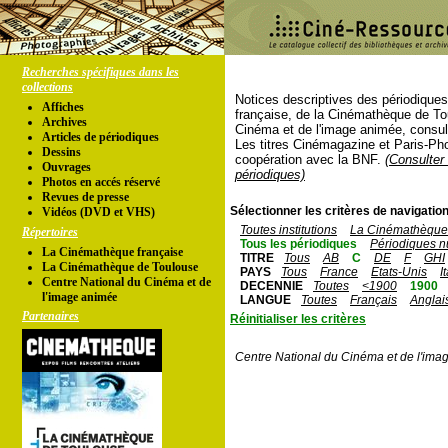
Recherches spécifiques dans les
collections
Notices descriptives des périodique
Affiches
française, de la Cinémathèque de To
Archives
Cinéma et de l'image animée, consul
Articles de périodiques
Les titres Cinémagazine et Paris-Ph
Dessins
coopération avec la BNF.
(Consulter 
Ouvrages
périodiques)
Photos en accés réservé
Revues de presse
Sélectionner les critères de navigation
Vidéos (DVD et VHS)
Toutes institutions
La Cinémathèque 
Répertoires
Tous les périodiques
Périodiques n
La Cinémathèque française
TITRE
Tous
AB
C
DE
F
GHI
La Cinémathèque de Toulouse
PAYS
Tous
France
Etats-Unis
I
Centre National du Cinéma et de
DECENNIE
Toutes
<1900
1900
l'image animée
LANGUE
Toutes
Français
Anglai
Partenaires
Réinitialiser les critères
Centre National du Cinéma et de l'ima