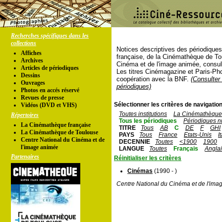
Recherches spécifiques dans les
collections
Notices descriptives des périodique
Affiches
française, de la Cinémathèque de To
Archives
Cinéma et de l'image animée, consul
Articles de périodiques
Les titres Cinémagazine et Paris-Ph
Dessins
coopération avec la BNF.
(Consulter 
Ouvrages
périodiques)
Photos en accés réservé
Revues de presse
Sélectionner les critères de navigation
Vidéos (DVD et VHS)
Toutes institutions
La Cinémathèque 
Répertoires
Tous les périodiques
Périodiques n
La Cinémathèque française
TITRE
Tous
AB
C
DE
F
GHI
La Cinémathèque de Toulouse
PAYS
Tous
France
Etats-Unis
I
Centre National du Cinéma et de
DECENNIE
Toutes
<1900
1900
l'image animée
LANGUE
Toutes
Français
Angla
Partenaires
Réinitialiser les critères
Cinémas
(1990 - )
Centre National du Cinéma et de l'ima