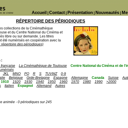
Accueil
Contact
Présentation
Nouveautés
Me
|
|
|
|
RÉPERTOIRE DES PÉRIODIQUES
des collections de la Cinémathèque
ouse et du Centre National du Cinéma et
ès libre ou sur demande. Les titres
 été numérisés en coopération avec la
u répertoire des périodiques)
 :
française
La Cinémathèque de Toulouse
Centre National du Cinéma et de l
umérisés
JKL
MNO
PQ
R
S
TUVWZ
0-9
talie
Belgique
Grde-Bretagne
Espagne
Allemagne
Canada
Suisse
Aut
1910
1920
1930
1940
1950
1960
1970
1980
1990
>2000
s
Italien
Espagnol
Allemand
Autres
ge animée - 0 périodiques sur 245