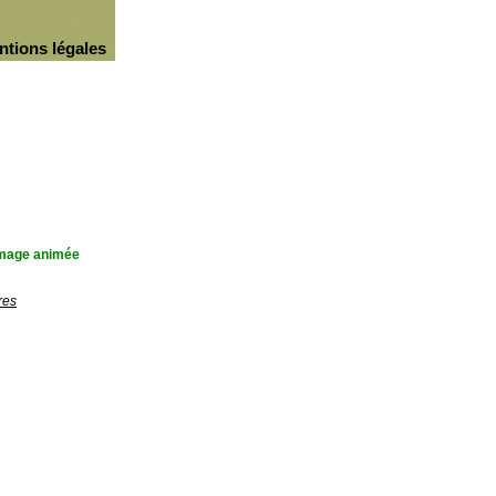
ntions légales
'image animée
res