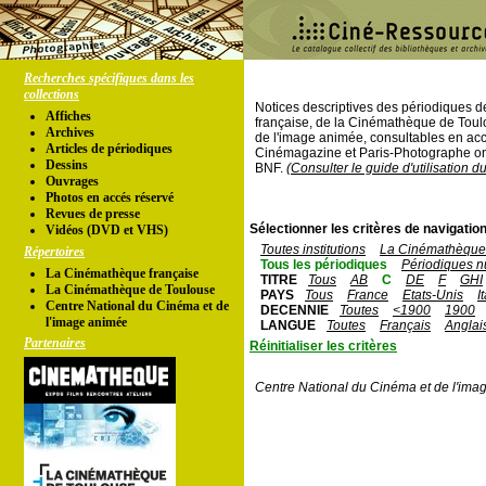
Recherches spécifiques dans les
collections
Notices descriptives des périodiques 
Affiches
française, de la Cinémathèque de Toul
Archives
de l'image animée, consultables en acc
Articles de périodiques
Cinémagazine et Paris-Photographe ont
Dessins
BNF.
(Consulter le guide d'utilisation d
Ouvrages
Photos en accés réservé
Revues de presse
Sélectionner les critères de navigation
Vidéos (DVD et VHS)
Toutes institutions
La Cinémathèque 
Répertoires
Tous les périodiques
Périodiques n
La Cinémathèque française
TITRE
Tous
AB
C
DE
F
GHI
La Cinémathèque de Toulouse
PAYS
Tous
France
Etats-Unis
I
Centre National du Cinéma et de
DECENNIE
Toutes
<1900
1900
l'image animée
LANGUE
Toutes
Français
Anglai
Partenaires
Réinitialiser les critères
Centre National du Cinéma et de l'ima