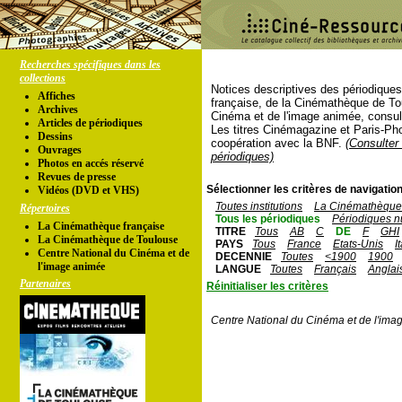
Recherches spécifiques dans les
collections
Notices descriptives des périodique
Affiches
française, de la Cinémathèque de To
Archives
Cinéma et de l'image animée, consul
Articles de périodiques
Les titres Cinémagazine et Paris-Ph
Dessins
coopération avec la BNF.
(Consulter 
Ouvrages
périodiques)
Photos en accés réservé
Revues de presse
Sélectionner les critères de navigation
Vidéos (DVD et VHS)
Toutes institutions
La Cinémathèque 
Répertoires
Tous les périodiques
Périodiques n
La Cinémathèque française
TITRE
Tous
AB
C
DE
F
GHI
La Cinémathèque de Toulouse
PAYS
Tous
France
Etats-Unis
I
Centre National du Cinéma et de
DECENNIE
Toutes
<1900
1900
l'image animée
LANGUE
Toutes
Français
Anglai
Partenaires
Réinitialiser les critères
Centre National du Cinéma et de l'ima