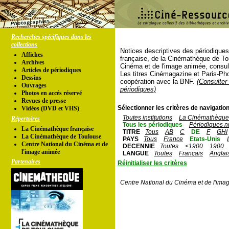
Recherches spécifiques dans les
collections
Notices descriptives des périodique
Affiches
française, de la Cinémathèque de To
Archives
Cinéma et de l'image animée, consul
Articles de périodiques
Les titres Cinémagazine et Paris-Ph
Dessins
coopération avec la BNF.
(Consulter 
Ouvrages
périodiques)
Photos en accés réservé
Revues de presse
Sélectionner les critères de navigation
Vidéos (DVD et VHS)
Toutes institutions
La Cinémathèque 
Répertoires
Tous les périodiques
Périodiques n
La Cinémathèque française
TITRE
Tous
AB
C
DE
F
GHI
La Cinémathèque de Toulouse
PAYS
Tous
France
Etats-Unis
Centre National du Cinéma et de
DECENNIE
Toutes
<1900
1900
l'image animée
LANGUE
Toutes
Français
Anglai
Partenaires
Réinitialiser les critères
Centre National du Cinéma et de l'ima