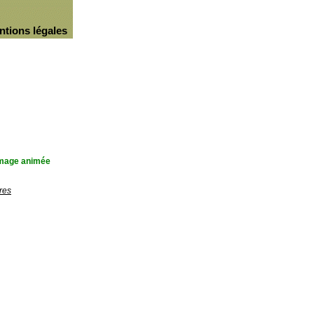
ntions légales
'image animée
res