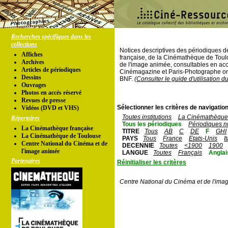
Recherches spécifiques dans les
collections
Notices descriptives des périodiques 
Affiches
française, de la Cinémathèque de Toul
Archives
de l'image animée, consultables en acc
Articles de périodiques
Cinémagazine et Paris-Photographe ont
Dessins
BNF.
(Consulter le guide d'utilisation d
Ouvrages
Photos en accés réservé
Revues de presse
Sélectionner les critères de navigation
Vidéos (DVD et VHS)
Toutes institutions
La Cinémathèque 
Répertoires
Tous les périodiques
Périodiques n
La Cinémathèque française
TITRE
Tous
AB
C
DE
F
GHI
La Cinémathèque de Toulouse
PAYS
Tous
France
Etats-Unis
I
Centre National du Cinéma et de
DECENNIE
Toutes
<1900
1900
l'image animée
LANGUE
Toutes
Français
Anglai
Partenaires
Réinitialiser les critères
Centre National du Cinéma et de l'ima