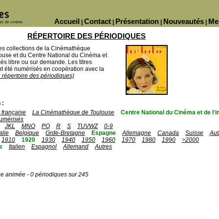
Accueil
Contact
Présentation
Nouveautés
Me
|
|
|
|
RÉPERTOIRE DES PÉRIODIQUES
des collections de la Cinémathèque
ouse et du Centre National du Cinéma et
ès libre ou sur demande. Les titres
 été numérisés en coopération avec la
u répertoire des périodiques)
 :
française
La Cinémathèque de Toulouse
Centre National du Cinéma et de l
umérisés
JKL
MNO
PQ
R
S
TUVWZ
0-9
talie
Belgique
Grde-Bretagne
Espagne
Allemagne
Canada
Suisse
Aut
1910
1920
1930
1940
1950
1960
1970
1980
1990
>2000
s
Italien
Espagnol
Allemand
Autres
ge animée - 0 périodiques sur 245