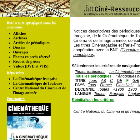
Recherches spécifiques dans les
collections
Notices descriptives des périodique
Affiches
française, de la Cinémathèque de To
Archives
Cinéma et de l'image animée, consul
Articles de périodiques
Les titres Cinémagazine et Paris-Ph
Dessins
coopération avec la BNF.
(Consulter 
Ouvrages
périodiques)
Photos en accés réservé
Revues de presse
Sélectionner les critères de navigation
Vidéos (DVD et VHS)
Toutes institutions
La Cinémathèque 
Répertoires
Tous les périodiques
Périodiques n
La Cinémathèque française
TITRE
Tous
AB
C
DE
F
GHI
La Cinémathèque de Toulouse
PAYS
Tous
France
Etats-Unis
I
Centre National du Cinéma et de
DECENNIE
Toutes
<1900
1900
l'image animée
LANGUE
Toutes
Français
Anglai
Partenaires
Réinitialiser les critères
Centre National du Cinéma et de l'ima