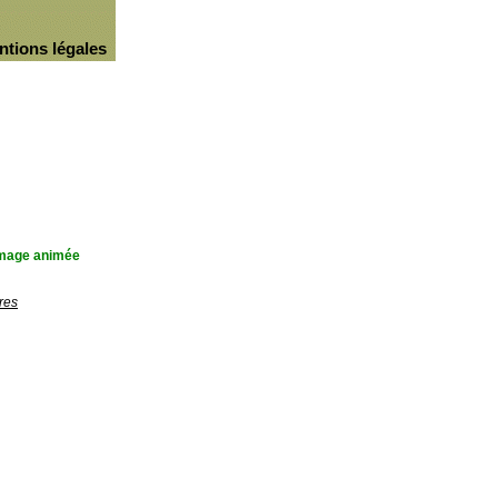
ntions légales
'image animée
res