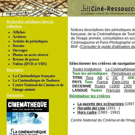
Recherches spécifiques dans les
collections
Notices descriptives des périodiques 
Affiches
française, de la Cinémathèque de Toul
Archives
de l'image animée, consultables en acc
Articles de périodiques
Cinémagazine et Paris-Photographe ont
Dessins
BNF.
(Consulter le guide d'utilisation d
Ouvrages
Photos en accés réservé
Revues de presse
Sélectionner les critères de navigation
Vidéos (DVD et VHS)
Toutes institutions
La Cinémathèque 
Répertoires
Tous les périodiques
Périodiques n
La Cinémathèque française
TITRE
Tous
AB
C
DE
F
GHI
La Cinémathèque de Toulouse
PAYS
Tous
France
Etats-Unis
I
Centre National du Cinéma et de
DECENNIE
Toutes
<1900
1900
l'image animée
LANGUE
Toutes
Français
Anglai
Partenaires
Réinitialiser les critères
La gazette des scénaristes
(1997 
Heraldo del cine
(1931 - )
Hors cadre
(1983 - 1992)
Centre National du Cinéma et de l'ima