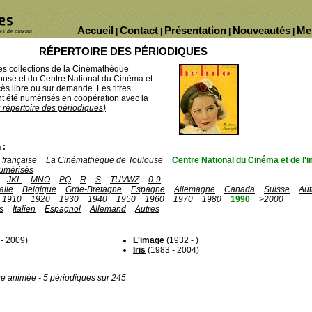
Accueil
Contact
Présentation
Nouveautés
Me
|
|
|
|
RÉPERTOIRE DES PÉRIODIQUES
des collections de la Cinémathèque
ouse et du Centre National du Cinéma et
ès libre ou sur demande. Les titres
 été numérisés en coopération avec la
u répertoire des périodiques)
 :
française
La Cinémathèque de Toulouse
Centre National du Cinéma et de l
umérisés
JKL
MNO
PQ
R
S
TUVWZ
0-9
talie
Belgique
Grde-Bretagne
Espagne
Allemagne
Canada
Suisse
Aut
1910
1920
1930
1940
1950
1960
1970
1980
1990
>2000
s
Italien
Espagnol
Allemand
Autres
- 2009)
L'image
(1932 - )
Iris
(1983 - 2004)
ge animée - 5 périodiques sur 245