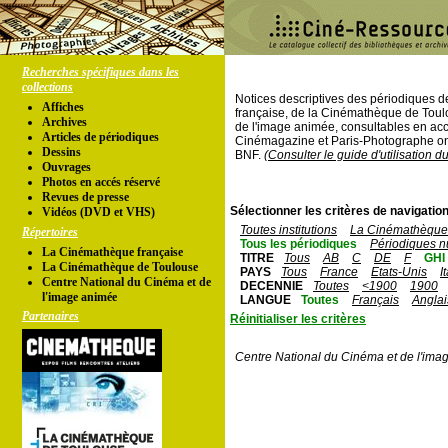
Recherches spécifiques dans les
collections
Notices descriptives des périodiques 
Affiches
française, de la Cinémathèque de Toul
Archives
de l'image animée, consultables en acc
Articles de périodiques
Cinémagazine et Paris-Photographe ont
Dessins
BNF.
(Consulter le guide d'utilisation d
Ouvrages
Photos en accés réservé
Revues de presse
Sélectionner les critères de navigation
Vidéos (DVD et VHS)
Toutes institutions
La Cinémathèque 
Répertoires
Tous les périodiques
Périodiques n
La Cinémathèque française
TITRE
Tous
AB
C
DE
F
GHI
La Cinémathèque de Toulouse
PAYS
Tous
France
Etats-Unis
I
Centre National du Cinéma et de
DECENNIE
Toutes
<1900
1900
l'image animée
LANGUE
Toutes
Français
Anglai
Partenaires
Réinitialiser les critères
Centre National du Cinéma et de l'ima