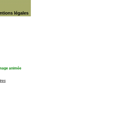
ntions légales
'image animée
tres