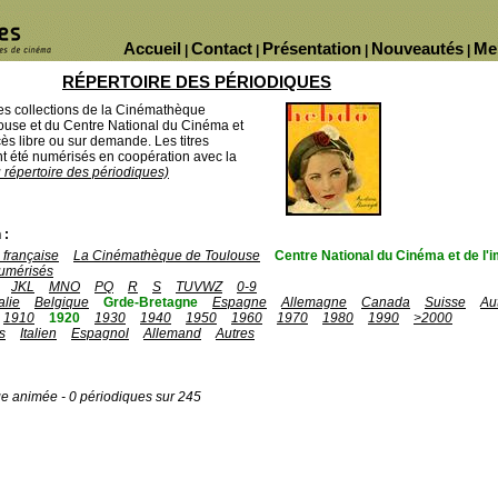
Accueil
Contact
Présentation
Nouveautés
Me
|
|
|
|
RÉPERTOIRE DES PÉRIODIQUES
des collections de la Cinémathèque
ouse et du Centre National du Cinéma et
ès libre ou sur demande. Les titres
 été numérisés en coopération avec la
u répertoire des périodiques)
 :
française
La Cinémathèque de Toulouse
Centre National du Cinéma et de l
umérisés
JKL
MNO
PQ
R
S
TUVWZ
0-9
talie
Belgique
Grde-Bretagne
Espagne
Allemagne
Canada
Suisse
Au
1910
1920
1930
1940
1950
1960
1970
1980
1990
>2000
s
Italien
Espagnol
Allemand
Autres
ge animée - 0 périodiques sur 245