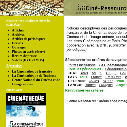
Recherches spécifiques dans les
collections
Notices descriptives des périodique
Affiches
française, de la Cinémathèque de To
Archives
Cinéma et de l'image animée, consul
Articles de périodiques
Les titres Cinémagazine et Paris-Ph
Dessins
coopération avec la BNF.
(Consulter 
Ouvrages
périodiques)
Photos en accés réservé
Revues de presse
Sélectionner les critères de navigation
Vidéos (DVD et VHS)
Toutes institutions
La Cinémathèque 
Répertoires
Tous les périodiques
Périodiques n
La Cinémathèque française
TITRE
Tous
AB
C
DE
F
GHI
La Cinémathèque de Toulouse
PAYS
Tous
France
Etats-Unis
I
Centre National du Cinéma et de
DECENNIE
Toutes
<1900
1900
l'image animée
LANGUE
Toutes
Français
Anglai
Partenaires
Réinitialiser les critères
Centre National du Cinéma et de l'ima