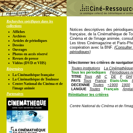
Recherches spécifiques dans les
collections
Notices descriptives des périodique
Affiches
française, de la Cinémathèque de To
Archives
Cinéma et de l'image animée, consul
Articles de périodiques
Les titres Cinémagazine et Paris-Ph
Dessins
coopération avec la BNF.
(Consulter 
Ouvrages
périodiques)
Photos en accés réservé
Revues de presse
Sélectionner les critères de navigation
Vidéos (DVD et VHS)
Toutes institutions
La Cinémathèque 
Répertoires
Tous les périodiques
Périodiques n
La Cinémathèque française
TITRE
Tous
AB
C
DE
F
GHI
La Cinémathèque de Toulouse
PAYS
Tous
France
Etats-Unis
Centre National du Cinéma et de
DECENNIE
Toutes
<1900
1900
l'image animée
LANGUE
Toutes
Français
Angla
Partenaires
Réinitialiser les critères
Centre National du Cinéma et de l'ima