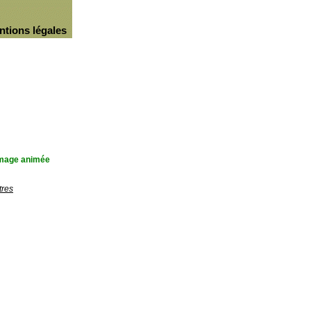
ntions légales
'image animée
tres