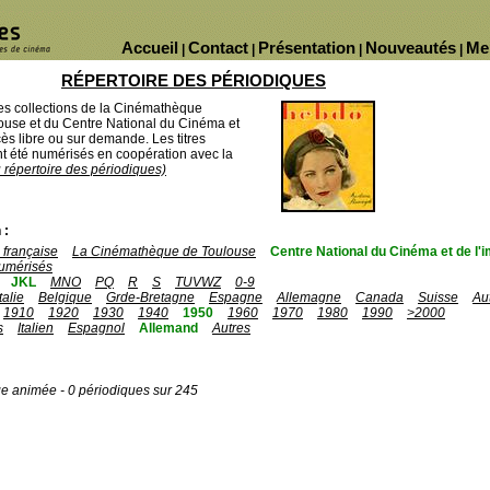
Accueil
Contact
Présentation
Nouveautés
Me
|
|
|
|
RÉPERTOIRE DES PÉRIODIQUES
des collections de la Cinémathèque
ouse et du Centre National du Cinéma et
ès libre ou sur demande. Les titres
 été numérisés en coopération avec la
u répertoire des périodiques)
 :
française
La Cinémathèque de Toulouse
Centre National du Cinéma et de l
umérisés
JKL
MNO
PQ
R
S
TUVWZ
0-9
Italie
Belgique
Grde-Bretagne
Espagne
Allemagne
Canada
Suisse
Au
1910
1920
1930
1940
1950
1960
1970
1980
1990
>2000
s
Italien
Espagnol
Allemand
Autres
ge animée - 0 périodiques sur 245