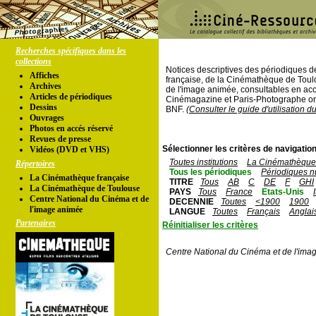
Recherches spécifiques dans les
collections
Notices descriptives des périodiques 
Affiches
française, de la Cinémathèque de Toul
Archives
de l'image animée, consultables en acc
Articles de périodiques
Cinémagazine et Paris-Photographe ont
Dessins
BNF.
(Consulter le guide d'utilisation d
Ouvrages
Photos en accés réservé
Revues de presse
Sélectionner les critères de navigation
Vidéos (DVD et VHS)
Toutes institutions
La Cinémathèque 
Répertoires
Tous les périodiques
Périodiques n
La Cinémathèque française
TITRE
Tous
AB
C
DE
F
GHI
La Cinémathèque de Toulouse
PAYS
Tous
France
Etats-Unis
Centre National du Cinéma et de
DECENNIE
Toutes
<1900
1900
l'image animée
LANGUE
Toutes
Français
Anglai
Partenaires
Réinitialiser les critères
Centre National du Cinéma et de l'ima