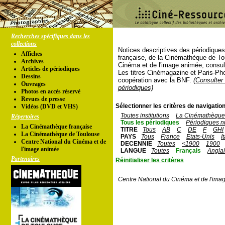
Recherches spécifiques dans les
collections
Notices descriptives des périodique
Affiches
française, de la Cinémathèque de To
Archives
Cinéma et de l'image animée, consul
Articles de périodiques
Les titres Cinémagazine et Paris-Ph
Dessins
coopération avec la BNF.
(Consulter 
Ouvrages
périodiques)
Photos en accés réservé
Revues de presse
Sélectionner les critères de navigation
Vidéos (DVD et VHS)
Toutes institutions
La Cinémathèque 
Répertoires
Tous les périodiques
Périodiques n
La Cinémathèque française
TITRE
Tous
AB
C
DE
F
GHI
La Cinémathèque de Toulouse
PAYS
Tous
France
Etats-Unis
I
Centre National du Cinéma et de
DECENNIE
Toutes
<1900
1900
l'image animée
LANGUE
Toutes
Français
Angla
Partenaires
Réinitialiser les critères
Centre National du Cinéma et de l'ima