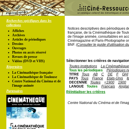
Recherches spécifiques dans les
collections
Notices descriptives des périodiques 
Affiches
française, de la Cinémathèque de Toul
Archives
de l'image animée, consultables en acc
Articles de périodiques
Cinémagazine et Paris-Photographe ont
Dessins
BNF.
(Consulter le guide d'utilisation d
Ouvrages
Photos en accés réservé
Revues de presse
Sélectionner les critères de navigation
Vidéos (DVD et VHS)
Toutes institutions
La Cinémathèque 
Répertoires
Tous les périodiques
Périodiques n
La Cinémathèque française
TITRE
Tous
AB
C
DE
F
GHI
La Cinémathèque de Toulouse
PAYS
Tous
France
Etats-Unis
I
Centre National du Cinéma et de
DECENNIE
Toutes
<1900
1900
l'image animée
LANGUE
Toutes
Français
Anglai
Partenaires
Réinitialiser les critères
Centre National du Cinéma et de l'ima