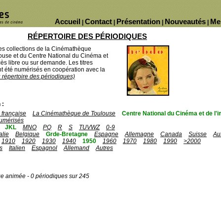
Accueil
Contact
Présentation
Nouveautés
Me
|
|
|
|
RÉPERTOIRE DES PÉRIODIQUES
des collections de la Cinémathèque
ouse et du Centre National du Cinéma et
ès libre ou sur demande. Les titres
 été numérisés en coopération avec la
u répertoire des périodiques)
 :
française
La Cinémathèque de Toulouse
Centre National du Cinéma et de l
umérisés
JKL
MNO
PQ
R
S
TUVWZ
0-9
talie
Belgique
Grde-Bretagne
Espagne
Allemagne
Canada
Suisse
Au
1910
1920
1930
1940
1950
1960
1970
1980
1990
>2000
s
Italien
Espagnol
Allemand
Autres
ge animée - 0 périodiques sur 245