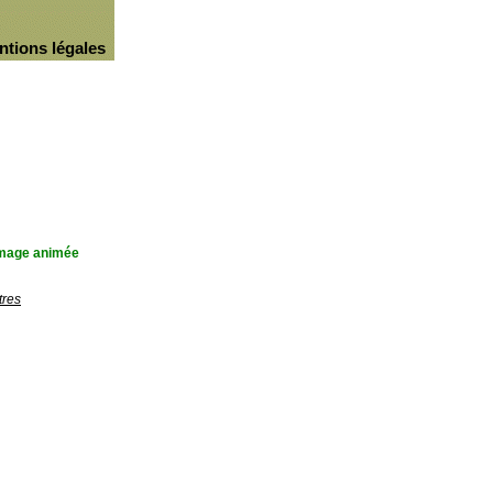
ntions légales
'image animée
tres