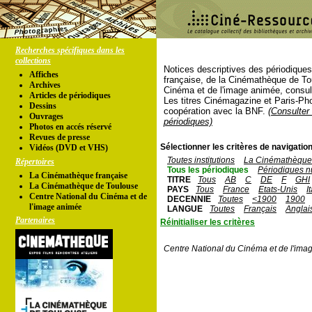
Recherches spécifiques dans les
collections
Notices descriptives des périodique
Affiches
française, de la Cinémathèque de To
Archives
Cinéma et de l'image animée, consul
Articles de périodiques
Les titres Cinémagazine et Paris-Ph
Dessins
coopération avec la BNF.
(Consulter 
Ouvrages
périodiques)
Photos en accés réservé
Revues de presse
Sélectionner les critères de navigation
Vidéos (DVD et VHS)
Toutes institutions
La Cinémathèque 
Répertoires
Tous les périodiques
Périodiques n
La Cinémathèque française
TITRE
Tous
AB
C
DE
F
GHI
La Cinémathèque de Toulouse
PAYS
Tous
France
Etats-Unis
I
Centre National du Cinéma et de
DECENNIE
Toutes
<1900
1900
l'image animée
LANGUE
Toutes
Français
Anglai
Partenaires
Réinitialiser les critères
Centre National du Cinéma et de l'ima