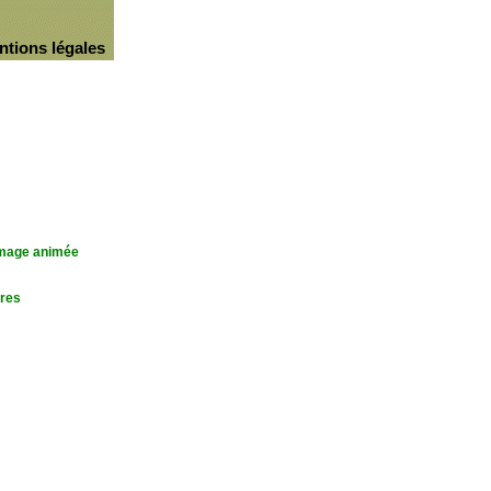
ntions légales
'image animée
res