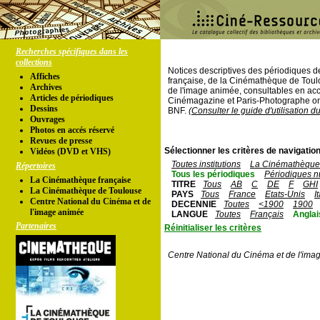
Recherches spécifiques dans les
collections
Notices descriptives des périodiques 
Affiches
française, de la Cinémathèque de Toul
Archives
de l'image animée, consultables en acc
Articles de périodiques
Cinémagazine et Paris-Photographe ont
Dessins
BNF.
(Consulter le guide d'utilisation d
Ouvrages
Photos en accés réservé
Revues de presse
Sélectionner les critères de navigation
Vidéos (DVD et VHS)
Toutes institutions
La Cinémathèque 
Répertoires
Tous les périodiques
Périodiques n
La Cinémathèque française
TITRE
Tous
AB
C
DE
F
GHI
La Cinémathèque de Toulouse
PAYS
Tous
France
Etats-Unis
I
Centre National du Cinéma et de
DECENNIE
Toutes
<1900
1900
l'image animée
LANGUE
Toutes
Français
Anglai
Partenaires
Réinitialiser les critères
Centre National du Cinéma et de l'ima