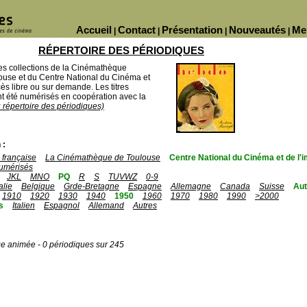
Accueil
Contact
Présentation
Nouveautés
Me
|
|
|
|
RÉPERTOIRE DES PÉRIODIQUES
des collections de la Cinémathèque
ouse et du Centre National du Cinéma et
ès libre ou sur demande. Les titres
 été numérisés en coopération avec la
u répertoire des périodiques)
 :
française
La Cinémathèque de Toulouse
Centre National du Cinéma et de l
umérisés
JKL
MNO
PQ
R
S
TUVWZ
0-9
talie
Belgique
Grde-Bretagne
Espagne
Allemagne
Canada
Suisse
Aut
1910
1920
1930
1940
1950
1960
1970
1980
1990
>2000
s
Italien
Espagnol
Allemand
Autres
ge animée - 0 périodiques sur 245