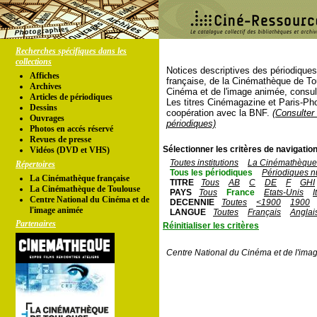
Recherches spécifiques dans les
collections
Notices descriptives des périodique
Affiches
française, de la Cinémathèque de To
Archives
Cinéma et de l'image animée, consul
Articles de périodiques
Les titres Cinémagazine et Paris-Ph
Dessins
coopération avec la BNF.
(Consulter 
Ouvrages
périodiques)
Photos en accés réservé
Revues de presse
Sélectionner les critères de navigation
Vidéos (DVD et VHS)
Toutes institutions
La Cinémathèque 
Répertoires
Tous les périodiques
Périodiques n
La Cinémathèque française
TITRE
Tous
AB
C
DE
F
GHI
La Cinémathèque de Toulouse
PAYS
Tous
France
Etats-Unis
I
Centre National du Cinéma et de
DECENNIE
Toutes
<1900
1900
l'image animée
LANGUE
Toutes
Français
Anglai
Partenaires
Réinitialiser les critères
Centre National du Cinéma et de l'ima