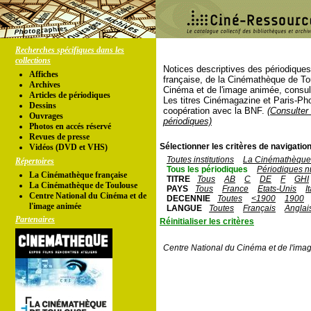
Recherches spécifiques dans les
collections
Notices descriptives des périodique
Affiches
française, de la Cinémathèque de To
Archives
Cinéma et de l'image animée, consul
Articles de périodiques
Les titres Cinémagazine et Paris-Ph
Dessins
coopération avec la BNF.
(Consulter 
Ouvrages
périodiques)
Photos en accés réservé
Revues de presse
Sélectionner les critères de navigation
Vidéos (DVD et VHS)
Toutes institutions
La Cinémathèque 
Répertoires
Tous les périodiques
Périodiques n
La Cinémathèque française
TITRE
Tous
AB
C
DE
F
GHI
La Cinémathèque de Toulouse
PAYS
Tous
France
Etats-Unis
I
Centre National du Cinéma et de
DECENNIE
Toutes
<1900
1900
l'image animée
LANGUE
Toutes
Français
Anglai
Partenaires
Réinitialiser les critères
Centre National du Cinéma et de l'ima