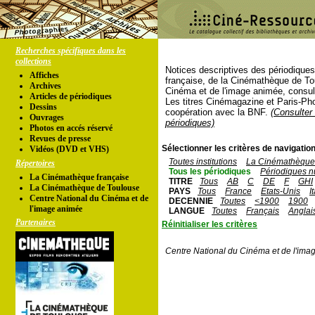
Recherches spécifiques dans les
collections
Notices descriptives des périodique
Affiches
française, de la Cinémathèque de To
Archives
Cinéma et de l'image animée, consul
Articles de périodiques
Les titres Cinémagazine et Paris-Ph
Dessins
coopération avec la BNF.
(Consulter 
Ouvrages
périodiques)
Photos en accés réservé
Revues de presse
Sélectionner les critères de navigation
Vidéos (DVD et VHS)
Toutes institutions
La Cinémathèque 
Répertoires
Tous les périodiques
Périodiques n
La Cinémathèque française
TITRE
Tous
AB
C
DE
F
GHI
La Cinémathèque de Toulouse
PAYS
Tous
France
Etats-Unis
I
Centre National du Cinéma et de
DECENNIE
Toutes
<1900
1900
l'image animée
LANGUE
Toutes
Français
Anglai
Partenaires
Réinitialiser les critères
Centre National du Cinéma et de l'ima