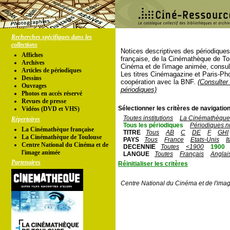
Recherches spécifiques dans les
collections
Notices descriptives des périodique
Affiches
française, de la Cinémathèque de To
Archives
Cinéma et de l'image animée, consul
Articles de périodiques
Les titres Cinémagazine et Paris-Ph
Dessins
coopération avec la BNF.
(Consulter 
Ouvrages
périodiques)
Photos en accés réservé
Revues de presse
Sélectionner les critères de navigation
Vidéos (DVD et VHS)
Toutes institutions
La Cinémathèque 
Répertoires
Tous les périodiques
Périodiques n
La Cinémathèque française
TITRE
Tous
AB
C
DE
F
GHI
La Cinémathèque de Toulouse
PAYS
Tous
France
Etats-Unis
I
Centre National du Cinéma et de
DECENNIE
Toutes
<1900
1900
l'image animée
LANGUE
Toutes
Français
Anglai
Partenaires
Réinitialiser les critères
Centre National du Cinéma et de l'ima