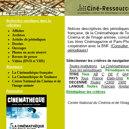
Recherches spécifiques dans les
collections
Notices descriptives des périodique
Affiches
française, de la Cinémathèque de To
Archives
Cinéma et de l'image animée, consul
Articles de périodiques
Les titres Cinémagazine et Paris-Ph
Dessins
coopération avec la BNF.
(Consulter 
Ouvrages
périodiques)
Photos en accés réservé
Revues de presse
Sélectionner les critères de navigation
Vidéos (DVD et VHS)
Toutes institutions
La Cinémathèque 
Répertoires
Tous les périodiques
Périodiques n
La Cinémathèque française
TITRE
Tous
AB
C
DE
F
GHI
La Cinémathèque de Toulouse
PAYS
Tous
France
Etats-Unis
I
Centre National du Cinéma et de
DECENNIE
Toutes
<1900
1900
l'image animée
LANGUE
Toutes
Français
Anglai
Partenaires
Réinitialiser les critères
Centre National du Cinéma et de l'ima