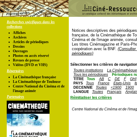
Recherches spécifiques dans les
collections
Notices descriptives des périodique
Affiches
française, de la Cinémathèque de To
Archives
Cinéma et de l'image animée, consul
Articles de périodiques
Les titres Cinémagazine et Paris-Ph
Dessins
coopération avec la BNF.
(Consulter 
Ouvrages
périodiques)
Photos en accés réservé
Revues de presse
Sélectionner les critères de navigation
Vidéos (DVD et VHS)
Toutes institutions
La Cinémathèque 
Répertoires
Tous les périodiques
Périodiques n
La Cinémathèque française
TITRE
Tous
AB
C
DE
F
GHI
La Cinémathèque de Toulouse
PAYS
Tous
France
Etats-Unis
I
Centre National du Cinéma et de
DECENNIE
Toutes
<1900
1900
l'image animée
LANGUE
Toutes
Français
Anglai
Partenaires
Réinitialiser les critères
Centre National du Cinéma et de l'ima