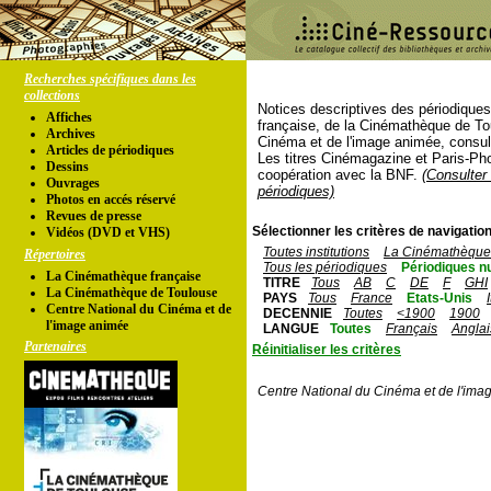
Recherches spécifiques dans les
collections
Notices descriptives des périodique
Affiches
française, de la Cinémathèque de To
Archives
Cinéma et de l'image animée, consul
Articles de périodiques
Les titres Cinémagazine et Paris-Ph
Dessins
coopération avec la BNF.
(Consulter 
Ouvrages
périodiques)
Photos en accés réservé
Revues de presse
Sélectionner les critères de navigation
Vidéos (DVD et VHS)
Toutes institutions
La Cinémathèque 
Répertoires
Tous les périodiques
Périodiques n
La Cinémathèque française
TITRE
Tous
AB
C
DE
F
GHI
La Cinémathèque de Toulouse
PAYS
Tous
France
Etats-Unis
Centre National du Cinéma et de
DECENNIE
Toutes
<1900
1900
l'image animée
LANGUE
Toutes
Français
Anglai
Partenaires
Réinitialiser les critères
Centre National du Cinéma et de l'ima