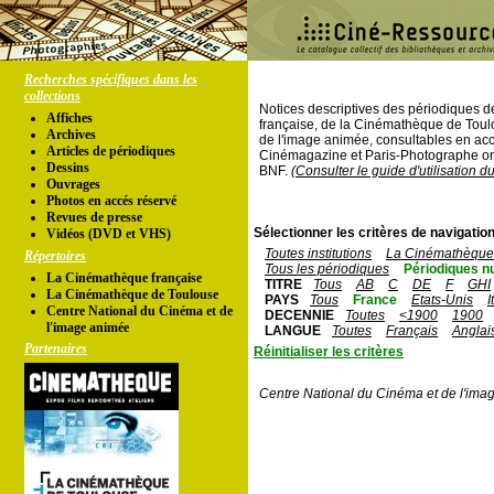
Recherches spécifiques dans les
collections
Notices descriptives des périodiques 
Affiches
française, de la Cinémathèque de Toul
Archives
de l'image animée, consultables en acc
Articles de périodiques
Cinémagazine et Paris-Photographe ont
Dessins
BNF.
(Consulter le guide d'utilisation d
Ouvrages
Photos en accés réservé
Revues de presse
Sélectionner les critères de navigation
Vidéos (DVD et VHS)
Toutes institutions
La Cinémathèque 
Répertoires
Tous les périodiques
Périodiques n
La Cinémathèque française
TITRE
Tous
AB
C
DE
F
GHI
La Cinémathèque de Toulouse
PAYS
Tous
France
Etats-Unis
I
Centre National du Cinéma et de
DECENNIE
Toutes
<1900
1900
l'image animée
LANGUE
Toutes
Français
Anglai
Partenaires
Réinitialiser les critères
Centre National du Cinéma et de l'ima