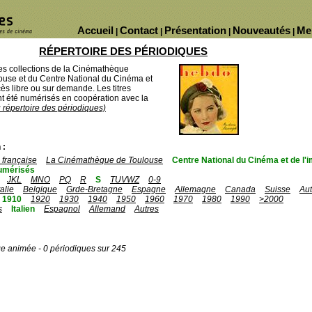
Accueil
Contact
Présentation
Nouveautés
Me
|
|
|
|
RÉPERTOIRE DES PÉRIODIQUES
des collections de la Cinémathèque
ouse et du Centre National du Cinéma et
ès libre ou sur demande. Les titres
 été numérisés en coopération avec la
u répertoire des périodiques)
 :
française
La Cinémathèque de Toulouse
Centre National du Cinéma et de l
umérisés
JKL
MNO
PQ
R
S
TUVWZ
0-9
talie
Belgique
Grde-Bretagne
Espagne
Allemagne
Canada
Suisse
Aut
1910
1920
1930
1940
1950
1960
1970
1980
1990
>2000
s
Italien
Espagnol
Allemand
Autres
ge animée - 0 périodiques sur 245