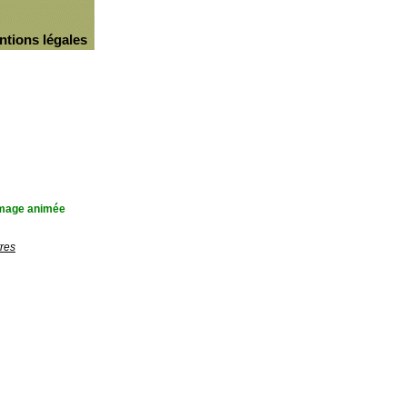
ntions légales
'image animée
res