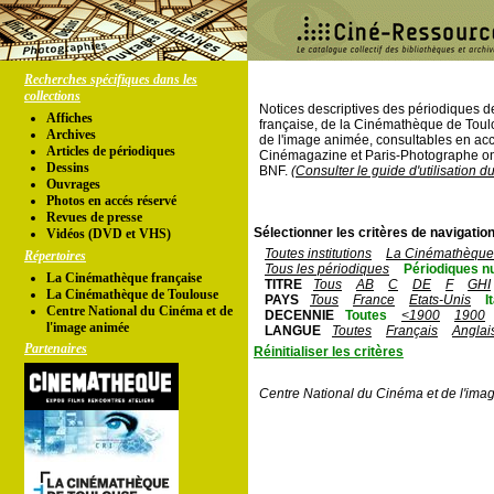
Recherches spécifiques dans les
collections
Notices descriptives des périodiques 
Affiches
française, de la Cinémathèque de Toul
Archives
de l'image animée, consultables en acc
Articles de périodiques
Cinémagazine et Paris-Photographe ont
Dessins
BNF.
(Consulter le guide d'utilisation d
Ouvrages
Photos en accés réservé
Revues de presse
Sélectionner les critères de navigation
Vidéos (DVD et VHS)
Toutes institutions
La Cinémathèque 
Répertoires
Tous les périodiques
Périodiques n
La Cinémathèque française
TITRE
Tous
AB
C
DE
F
GHI
La Cinémathèque de Toulouse
PAYS
Tous
France
Etats-Unis
I
Centre National du Cinéma et de
DECENNIE
Toutes
<1900
1900
l'image animée
LANGUE
Toutes
Français
Anglai
Partenaires
Réinitialiser les critères
Centre National du Cinéma et de l'ima