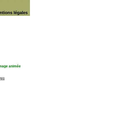
ntions légales
'image animée
res