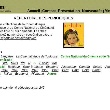
Accueil
Contact
Présentation
Nouveautés
Me
|
|
|
|
RÉPERTOIRE DES PÉRIODIQUES
des collections de la Cinémathèque
ouse et du Centre National du Cinéma et
ès libre ou sur demande. Les titres
 été numérisés en coopération avec la
u répertoire des périodiques)
 :
française
La Cinémathèque de Toulouse
Centre National du Cinéma et de l
umérisés
JKL
MNO
PQ
R
S
TUVWZ
0-9
talie
Belgique
Grde-Bretagne
Espagne
Allemagne
Canada
Suisse
Aut
1910
1920
1930
1940
1950
1960
1970
1980
1990
>2000
s
Italien
Espagnol
Allemand
Autres
ge animée - 0 périodiques sur 245