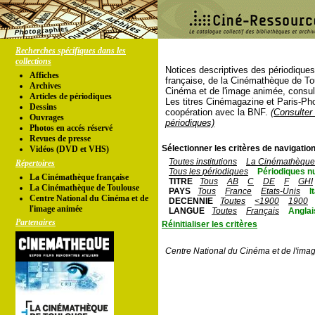
Recherches spécifiques dans les
collections
Notices descriptives des périodique
Affiches
française, de la Cinémathèque de To
Archives
Cinéma et de l'image animée, consul
Articles de périodiques
Les titres Cinémagazine et Paris-Ph
Dessins
coopération avec la BNF.
(Consulter 
Ouvrages
périodiques)
Photos en accés réservé
Revues de presse
Sélectionner les critères de navigation
Vidéos (DVD et VHS)
Toutes institutions
La Cinémathèque 
Répertoires
Tous les périodiques
Périodiques n
La Cinémathèque française
TITRE
Tous
AB
C
DE
F
GHI
La Cinémathèque de Toulouse
PAYS
Tous
France
Etats-Unis
I
Centre National du Cinéma et de
DECENNIE
Toutes
<1900
1900
l'image animée
LANGUE
Toutes
Français
Anglai
Partenaires
Réinitialiser les critères
Centre National du Cinéma et de l'ima