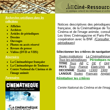
Recherches spécifiques dans les
collections
Notices descriptives des périodique
Affiches
française, de la Cinémathèque de To
Archives
Cinéma et de l'image animée, consul
Articles de périodiques
Les titres Cinémagazine et Paris-Ph
Dessins
coopération avec la BNF.
(Consulter 
Ouvrages
périodiques)
Photos en accés réservé
Revues de presse
Sélectionner les critères de navigation
Vidéos (DVD et VHS)
Toutes institutions
La Cinémathèque 
Répertoires
Tous les périodiques
Périodiques n
La Cinémathèque française
TITRE
Tous
AB
C
DE
F
GHI
La Cinémathèque de Toulouse
PAYS
Tous
France
Etats-Unis
I
Centre National du Cinéma et de
DECENNIE
Toutes
<1900
1900
l'image animée
LANGUE
Toutes
Français
Anglai
Partenaires
Réinitialiser les critères
Centre National du Cinéma et de l'ima