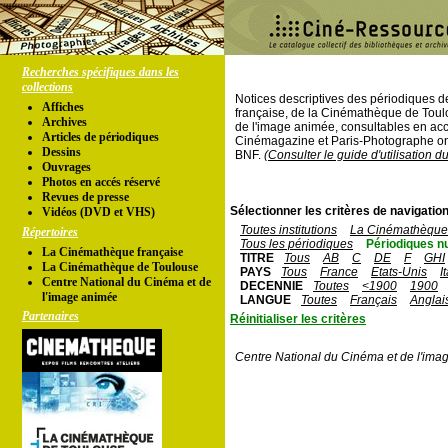
Recherches spécifiques dans les
collections
Notices descriptives des périodiques 
Affiches
française, de la Cinémathèque de Toul
Archives
de l'image animée, consultables en acc
Articles de périodiques
Cinémagazine et Paris-Photographe ont
Dessins
BNF.
(Consulter le guide d'utilisation d
Ouvrages
Photos en accés réservé
Revues de presse
Sélectionner les critères de navigation
Vidéos (DVD et VHS)
Toutes institutions
La Cinémathèque 
Répertoires
Tous les périodiques
Périodiques n
La Cinémathèque française
TITRE
Tous
AB
C
DE
F
GHI
La Cinémathèque de Toulouse
PAYS
Tous
France
Etats-Unis
I
Centre National du Cinéma et de
DECENNIE
Toutes
<1900
1900
l'image animée
LANGUE
Toutes
Français
Anglai
Partenaires
Réinitialiser les critères
Centre National du Cinéma et de l'ima