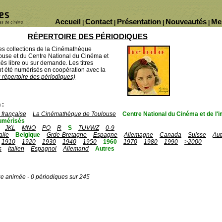
Accueil
Contact
Présentation
Nouveautés
Me
|
|
|
|
RÉPERTOIRE DES PÉRIODIQUES
des collections de la Cinémathèque
ouse et du Centre National du Cinéma et
ès libre ou sur demande. Les titres
 été numérisés en coopération avec la
u répertoire des périodiques)
 :
française
La Cinémathèque de Toulouse
Centre National du Cinéma et de l
umérisés
JKL
MNO
PQ
R
S
TUVWZ
0-9
talie
Belgique
Grde-Bretagne
Espagne
Allemagne
Canada
Suisse
Aut
1910
1920
1930
1940
1950
1960
1970
1980
1990
>2000
s
Italien
Espagnol
Allemand
Autres
ge animée - 0 périodiques sur 245