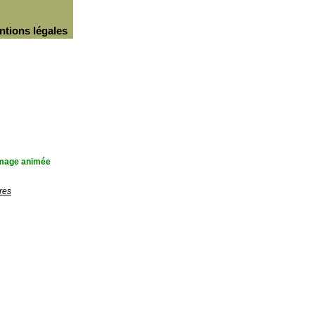
ntions légales
'image animée
res