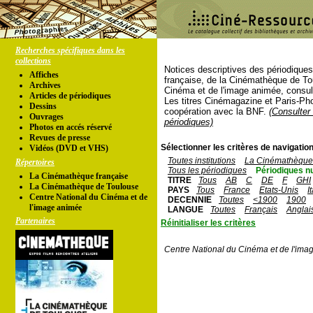
Recherches spécifiques dans les
collections
Notices descriptives des périodique
Affiches
française, de la Cinémathèque de To
Archives
Cinéma et de l'image animée, consul
Articles de périodiques
Les titres Cinémagazine et Paris-Ph
Dessins
coopération avec la BNF.
(Consulter 
Ouvrages
périodiques)
Photos en accés réservé
Revues de presse
Sélectionner les critères de navigation
Vidéos (DVD et VHS)
Toutes institutions
La Cinémathèque 
Répertoires
Tous les périodiques
Périodiques n
La Cinémathèque française
TITRE
Tous
AB
C
DE
F
GHI
La Cinémathèque de Toulouse
PAYS
Tous
France
Etats-Unis
I
Centre National du Cinéma et de
DECENNIE
Toutes
<1900
1900
l'image animée
LANGUE
Toutes
Français
Anglai
Partenaires
Réinitialiser les critères
Centre National du Cinéma et de l'ima