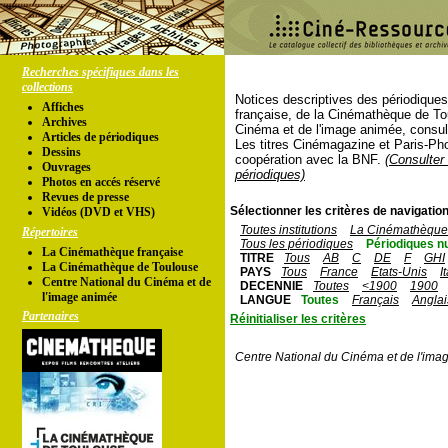
Recherches spécifiques dans les
collections
Notices descriptives des périodique
Affiches
française, de la Cinémathèque de To
Archives
Cinéma et de l'image animée, consul
Articles de périodiques
Les titres Cinémagazine et Paris-Ph
Dessins
coopération avec la BNF.
(Consulter 
Ouvrages
périodiques)
Photos en accés réservé
Revues de presse
Sélectionner les critères de navigation
Vidéos (DVD et VHS)
Toutes institutions
La Cinémathèque 
Répertoires
Tous les périodiques
Périodiques n
La Cinémathèque française
TITRE
Tous
AB
C
DE
F
GHI
La Cinémathèque de Toulouse
PAYS
Tous
France
Etats-Unis
I
Centre National du Cinéma et de
DECENNIE
Toutes
<1900
1900
l'image animée
LANGUE
Toutes
Français
Anglai
Partenaires
Réinitialiser les critères
Centre National du Cinéma et de l'ima