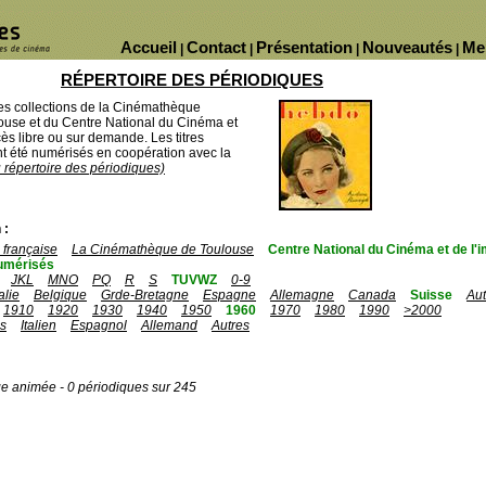
Accueil
Contact
Présentation
Nouveautés
Me
|
|
|
|
RÉPERTOIRE DES PÉRIODIQUES
des collections de la Cinémathèque
ouse et du Centre National du Cinéma et
ès libre ou sur demande. Les titres
 été numérisés en coopération avec la
u répertoire des périodiques)
 :
française
La Cinémathèque de Toulouse
Centre National du Cinéma et de l
umérisés
JKL
MNO
PQ
R
S
TUVWZ
0-9
talie
Belgique
Grde-Bretagne
Espagne
Allemagne
Canada
Suisse
Aut
1910
1920
1930
1940
1950
1960
1970
1980
1990
>2000
is
Italien
Espagnol
Allemand
Autres
ge animée - 0 périodiques sur 245