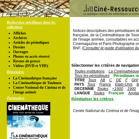
Recherches spécifiques dans les
collections
Notices descriptives des périodiques 
Affiches
française, de la Cinémathèque de Toul
Archives
de l'image animée, consultables en acc
Articles de périodiques
Cinémagazine et Paris-Photographe ont
Dessins
BNF.
(Consulter le guide d'utilisation d
Ouvrages
Photos en accés réservé
Revues de presse
Sélectionner les critères de navigation
Vidéos (DVD et VHS)
Toutes institutions
La Cinémathèque 
Répertoires
Tous les périodiques
Périodiques n
La Cinémathèque française
TITRE
Tous
AB
C
DE
F
GHI
La Cinémathèque de Toulouse
PAYS
Tous
France
Etats-Unis
I
Centre National du Cinéma et de
DECENNIE
Toutes
<1900
1900
l'image animée
LANGUE
Toutes
Français
Angla
Partenaires
Réinitialiser les critères
Centre National du Cinéma et de l'ima