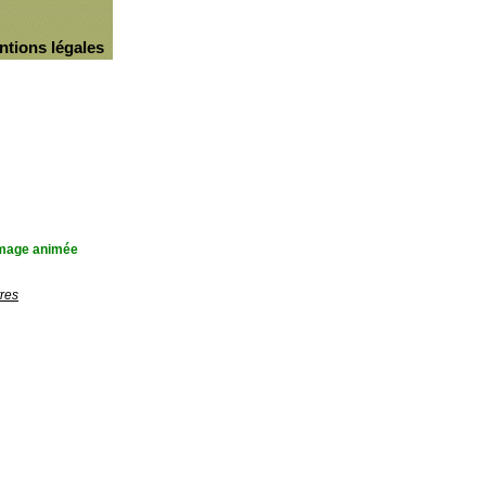
ntions légales
'image animée
res