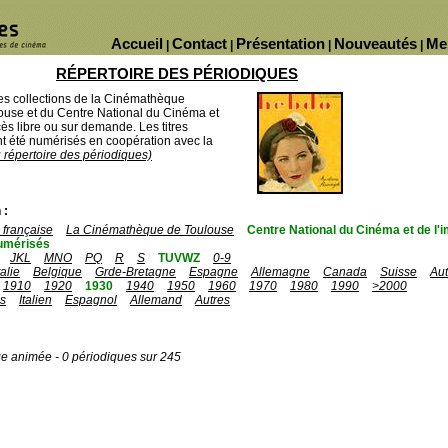
Accueil
Contact
Présentation
Nouveautés
Me
|
|
|
|
RÉPERTOIRE DES PÉRIODIQUES
des collections de la Cinémathèque
ouse et du Centre National du Cinéma et
ès libre ou sur demande. Les titres
 été numérisés en coopération avec la
u répertoire des périodiques)
 :
française
La Cinémathèque de Toulouse
Centre National du Cinéma et de l
umérisés
JKL
MNO
PQ
R
S
TUVWZ
0-9
talie
Belgique
Grde-Bretagne
Espagne
Allemagne
Canada
Suisse
Aut
1910
1920
1930
1940
1950
1960
1970
1980
1990
>2000
is
Italien
Espagnol
Allemand
Autres
ge animée - 0 périodiques sur 245