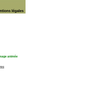
ntions légales
'image animée
res