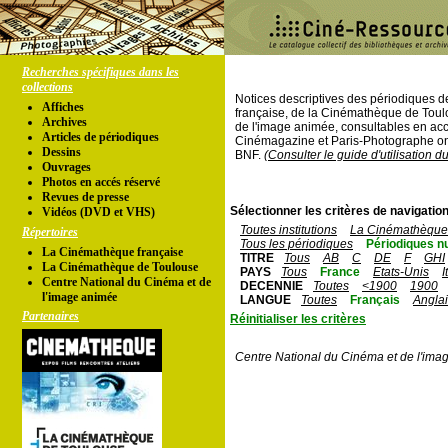
Recherches spécifiques dans les
collections
Notices descriptives des périodiques 
Affiches
française, de la Cinémathèque de Toul
Archives
de l'image animée, consultables en acc
Articles de périodiques
Cinémagazine et Paris-Photographe ont
Dessins
BNF.
(Consulter le guide d'utilisation d
Ouvrages
Photos en accés réservé
Revues de presse
Sélectionner les critères de navigation
Vidéos (DVD et VHS)
Toutes institutions
La Cinémathèque 
Répertoires
Tous les périodiques
Périodiques n
La Cinémathèque française
TITRE
Tous
AB
C
DE
F
GHI
La Cinémathèque de Toulouse
PAYS
Tous
France
Etats-Unis
I
Centre National du Cinéma et de
DECENNIE
Toutes
<1900
1900
l'image animée
LANGUE
Toutes
Français
Angla
Partenaires
Réinitialiser les critères
Centre National du Cinéma et de l'ima