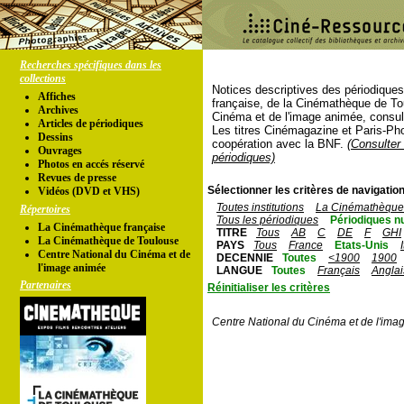
Recherches spécifiques dans les
collections
Notices descriptives des périodique
Affiches
française, de la Cinémathèque de To
Archives
Cinéma et de l'image animée, consul
Articles de périodiques
Les titres Cinémagazine et Paris-Ph
Dessins
coopération avec la BNF.
(Consulter 
Ouvrages
périodiques)
Photos en accés réservé
Revues de presse
Sélectionner les critères de navigation
Vidéos (DVD et VHS)
Toutes institutions
La Cinémathèque 
Répertoires
Tous les périodiques
Périodiques n
La Cinémathèque française
TITRE
Tous
AB
C
DE
F
GHI
La Cinémathèque de Toulouse
PAYS
Tous
France
Etats-Unis
Centre National du Cinéma et de
DECENNIE
Toutes
<1900
1900
l'image animée
LANGUE
Toutes
Français
Anglai
Partenaires
Réinitialiser les critères
Centre National du Cinéma et de l'ima