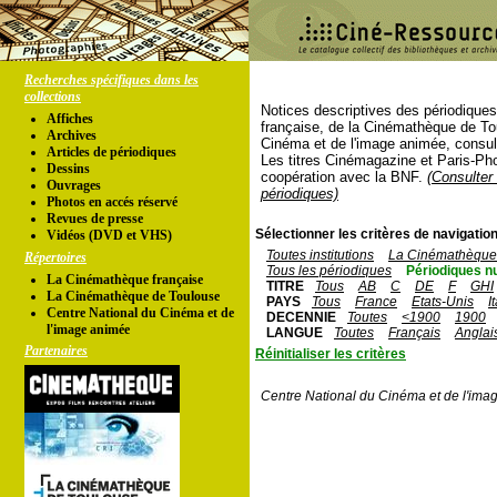
Recherches spécifiques dans les
collections
Notices descriptives des périodique
Affiches
française, de la Cinémathèque de To
Archives
Cinéma et de l'image animée, consul
Articles de périodiques
Les titres Cinémagazine et Paris-Ph
Dessins
coopération avec la BNF.
(Consulter 
Ouvrages
périodiques)
Photos en accés réservé
Revues de presse
Sélectionner les critères de navigation
Vidéos (DVD et VHS)
Toutes institutions
La Cinémathèque 
Répertoires
Tous les périodiques
Périodiques n
La Cinémathèque française
TITRE
Tous
AB
C
DE
F
GHI
La Cinémathèque de Toulouse
PAYS
Tous
France
Etats-Unis
I
Centre National du Cinéma et de
DECENNIE
Toutes
<1900
1900
l'image animée
LANGUE
Toutes
Français
Anglai
Partenaires
Réinitialiser les critères
Centre National du Cinéma et de l'ima