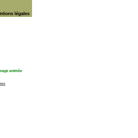
ntions légales
'image animée
res