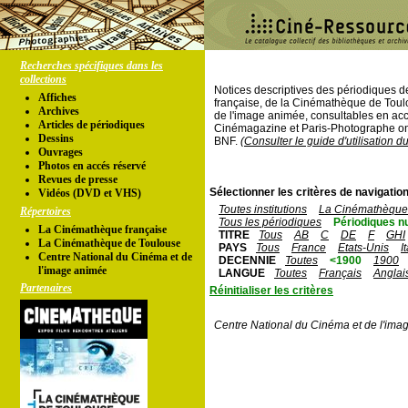
Recherches spécifiques dans les
collections
Notices descriptives des périodiques 
Affiches
française, de la Cinémathèque de Toul
Archives
de l'image animée, consultables en acc
Articles de périodiques
Cinémagazine et Paris-Photographe ont
Dessins
BNF.
(Consulter le guide d'utilisation d
Ouvrages
Photos en accés réservé
Revues de presse
Sélectionner les critères de navigation
Vidéos (DVD et VHS)
Toutes institutions
La Cinémathèque 
Répertoires
Tous les périodiques
Périodiques n
La Cinémathèque française
TITRE
Tous
AB
C
DE
F
GHI
La Cinémathèque de Toulouse
PAYS
Tous
France
Etats-Unis
I
Centre National du Cinéma et de
DECENNIE
Toutes
<1900
1900
l'image animée
LANGUE
Toutes
Français
Anglai
Partenaires
Réinitialiser les critères
Centre National du Cinéma et de l'ima