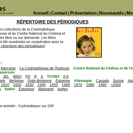
Accueil
Contact
Présentation
Nouveautés
Me
|
|
|
|
RÉPERTOIRE DES PÉRIODIQUES
des collections de la Cinémathèque
ouse et du Centre National du Cinéma et
ès libre ou sur demande. Les titres
 été numérisés en coopération avec la
u répertoire des périodiques)
 :
française
La Cinémathèque de Toulouse
Centre National du Cinéma et de l
umérisés
JKL
MNO
PQ
R
S
TUVWZ
0-9
talie
Belgique
Grde-Bretagne
Espagne
Allemagne
Canada
Suisse
Aut
1910
1920
1930
1940
1950
1960
1970
1980
1990
>2000
s
Italien
Espagnol
Allemand
Autres
ge animée - 0 périodiques sur 245